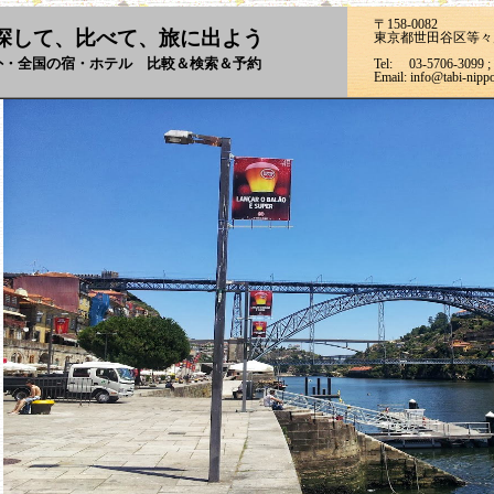
〒158-0082
べて、旅に出よう
東京都世田谷区等々力7-
ホテル 比較＆検索＆予約
Tel: 03-5706-3099 ; 
Email: info@tabi-nipp