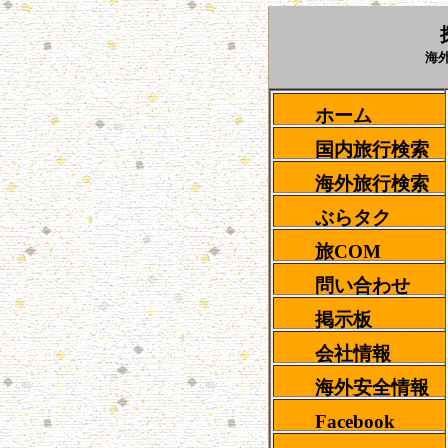
探して、比
海外・全国の宿・
ホーム
国内旅行検索
海外旅行検索
ぶらタク
旅COM
問い合わせ
掲示板
会社情報
海外安全情報
Facebook